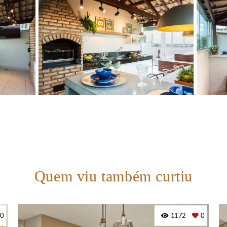
Quem viu também curtiu
0
1172
0